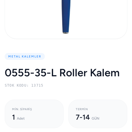
METAL KALEMLER
0555-35-L Roller Kalem
STOK KODU: 13715
MIN. SIPARIŞ
TERMIN
1
7-14
Adet
GÜN