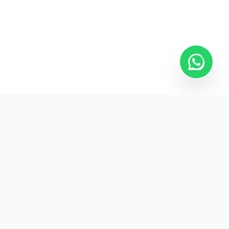
Kurumsal promosyon ürünleriyle markanızın
görünürlüğünü artırın.