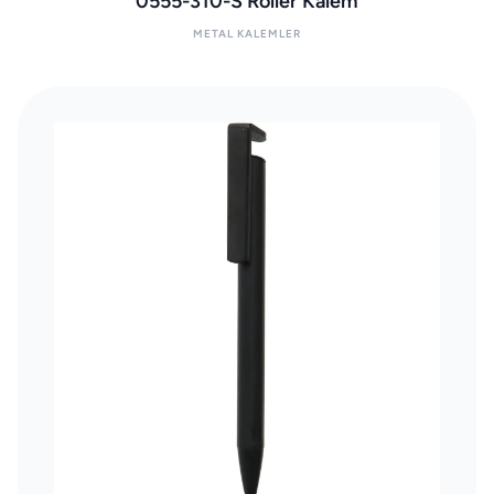
0555-310-S Roller Kalem
METAL KALEMLER