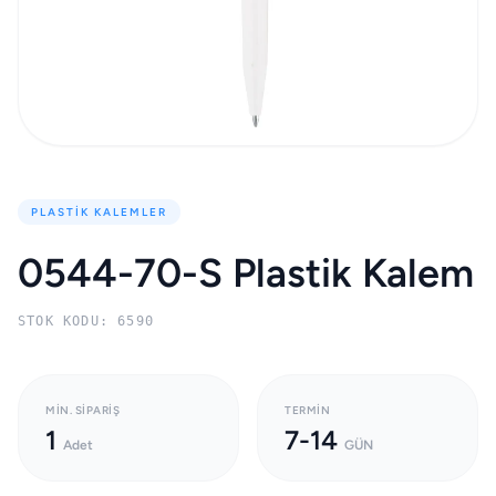
PLASTIK KALEMLER
0544-70-S Plastik Kalem
STOK KODU: 6590
MIN. SIPARIŞ
TERMIN
1
7-14
Adet
GÜN