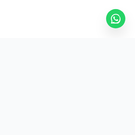
Kurumsal promosyon ürünleriyle markanızın
görünürlüğünü artırın.
HIZLI BAĞLANTILAR
Kategoriler