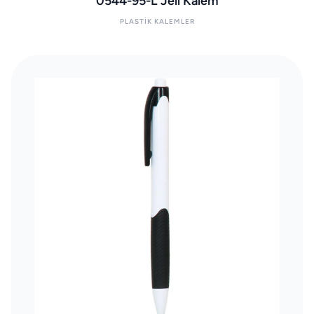
0544-95-L Jell Kalem
PLASTIK KALEMLER