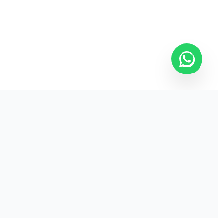
Kurumsal promosyon ürünleriyle markanızın
görünürlüğünü artırın.