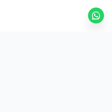
Kurumsal promosyon ürünleriyle markanızın
görünürlüğünü artırın.
HIZLI BAĞLANTILAR
Kategoriler