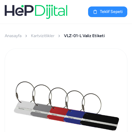
Teklif Sepeti
Anasayfa
Kartvizitlikler
VLZ-01-L Valiz Etiketi