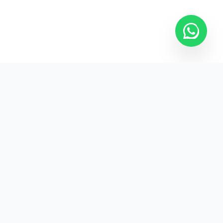
Kurumsal promosyon ürünleriyle markanızın
görünürlüğünü artırın.
HIZLI BAĞLANTILAR
Kategoriler