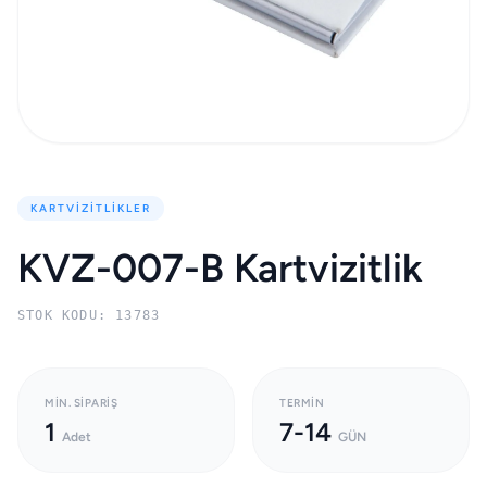
KARTVIZITLIKLER
KVZ-007-B Kartvizitlik
STOK KODU: 13783
MIN. SIPARIŞ
TERMIN
1
7-14
Adet
GÜN