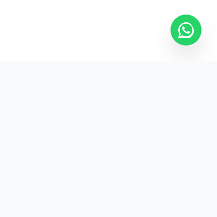
Kurumsal promosyon ürünleriyle markanızın
görünürlüğünü artırın.
HIZLI BAĞLANTILAR
Kategoriler