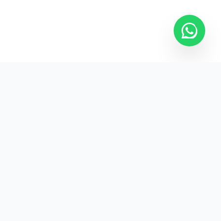
Kurumsal promosyon ürünleriyle markanızın
görünürlüğünü artırın.
HIZLI BAĞLANTILAR
Kategoriler