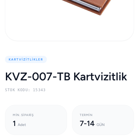
KARTVIZITLIKLER
KVZ-007-TB Kartvizitlik
STOK KODU: 15343
MIN. SIPARIŞ
TERMIN
1
7-14
Adet
GÜN