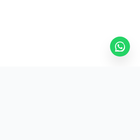
Kurumsal promosyon ürünleriyle markanızın
görünürlüğünü artırın.