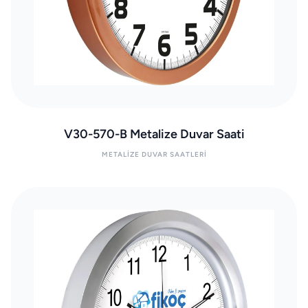
V30-570-B Metalize Duvar Saati
METALIZE DUVAR SAATLERI