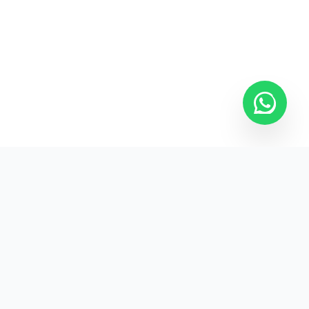
Kurumsal promosyon ürünleriyle markanızın
görünürlüğünü artırın.