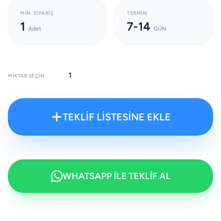
MIN. SIPARIŞ
TERMIN
1
7-14
Adet
GÜN
MIKTAR SEÇIN:
TEKLİF LİSTESİNE EKLE
WHATSAPP İLE TEKLİF AL