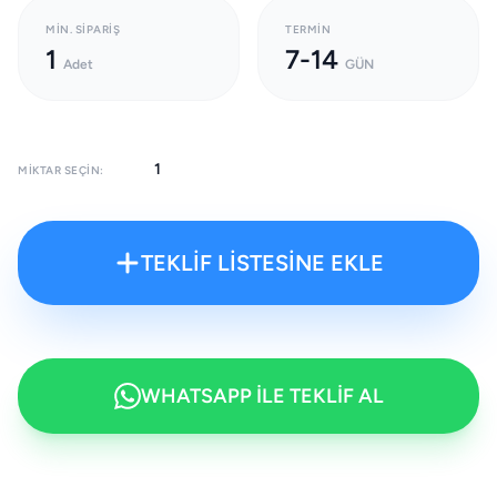
MIN. SIPARIŞ
TERMIN
1
7-14
Adet
GÜN
MIKTAR SEÇIN:
TEKLİF LİSTESİNE EKLE
WHATSAPP İLE TEKLİF AL