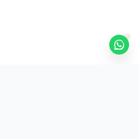
KURUMSAL
KVKK Aydınlatma
Gizlilik Politikası