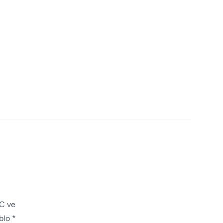
-C ve
blo *