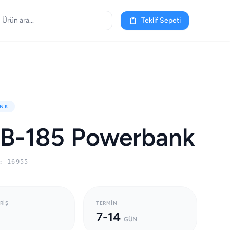
Teklif Sepeti
NK
B-185 Powerbank
: 16955
RIŞ
TERMIN
7-14
GÜN