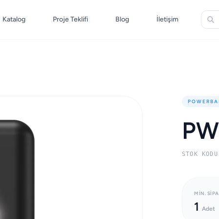
Katalog
Proje Teklifi
Blog
İletişim
POWERBA
PW
STOK KODU
MIN. SIPA
1
Adet