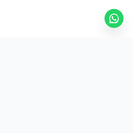
Kurumsal promosyon ürünleriyle markanızın
görünürlüğünü artırın.
HIZLI BAĞLANTILAR
Kategoriler