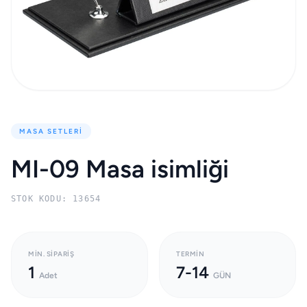
MASA SETLERI
MI-09 Masa isimliği
STOK KODU: 13654
MIN. SIPARIŞ
TERMIN
1
7-14
Adet
GÜN