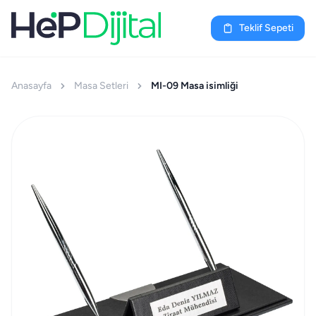
Teklif Sepeti
Anasayfa
Masa Setleri
MI-09 Masa isimliği