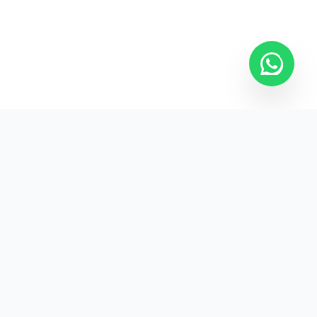
Kurumsal promosyon ürünleriyle markanızın
görünürlüğünü artırın.
HIZLI BAĞLANTILAR