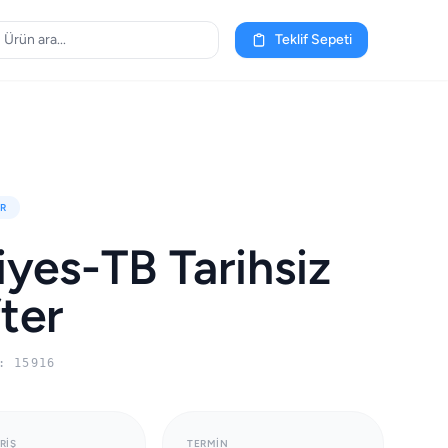
Teklif Sepeti
R
iyes-TB Tarihsiz
ter
: 15916
RIŞ
TERMIN