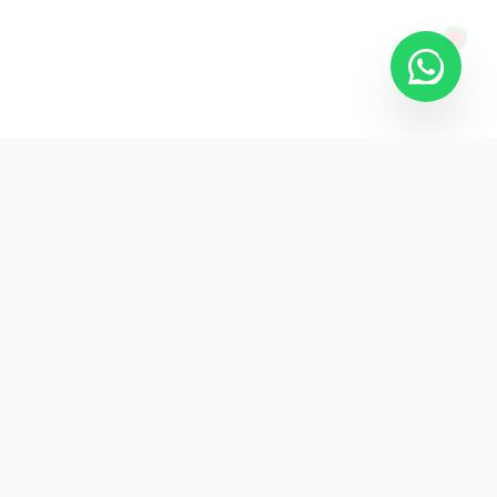
KURUMSAL
KVKK Aydınlatma
Gizlilik Politikası
İade ve Teslimat
İletişim