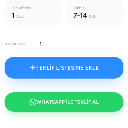
MIN. SIPARIŞ
TERMIN
1
7-14
Adet
GÜN
MIKTAR SEÇIN:
TEKLİF LİSTESİNE EKLE
WHATSAPP İLE TEKLİF AL