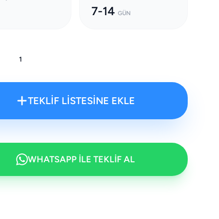
7-14
GÜN
:
TEKLİF LİSTESİNE EKLE
WHATSAPP İLE TEKLİF AL