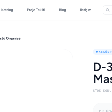
Katalog
Proje Teklifi
Blog
İletişim
stü Organizer
MASAÜST
D-3
Mas
STOK KODU
MIN. SIPA