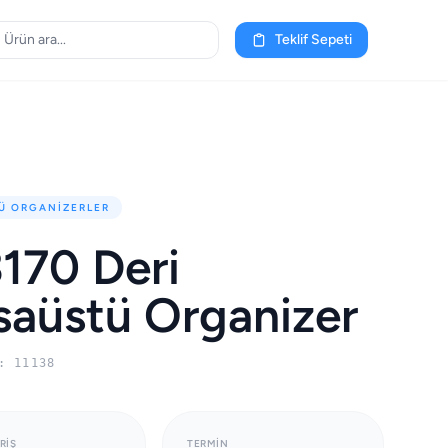
Teklif Sepeti
Ü ORGANIZERLER
170 Deri
aüstü Organizer
: 11138
RIŞ
TERMIN