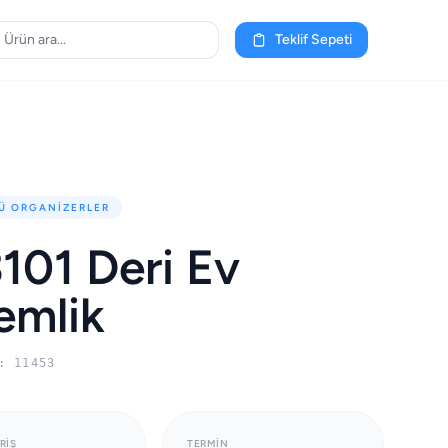
Teklif Sepeti
Ü ORGANIZERLER
101 Deri Ev
emlik
: 11453
RIŞ
TERMIN