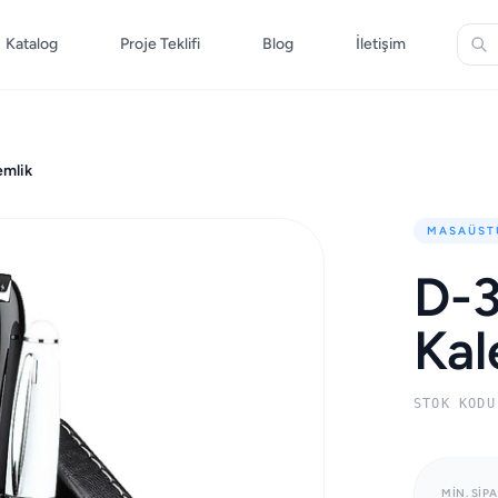
Katalog
Proje Teklifi
Blog
İletişim
emlik
MASAÜST
D-3
Kal
STOK KODU
MIN. SIPA