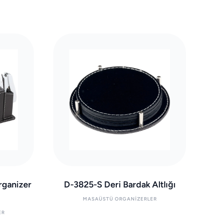
rganizer
D-3825-S Deri Bardak Altlığı
MASAÜSTÜ ORGANIZERLER
ER