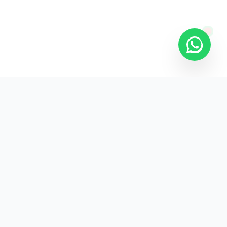
KURUMSAL
KVKK Aydınlatma
Gizlilik Politikası
İade ve Teslimat