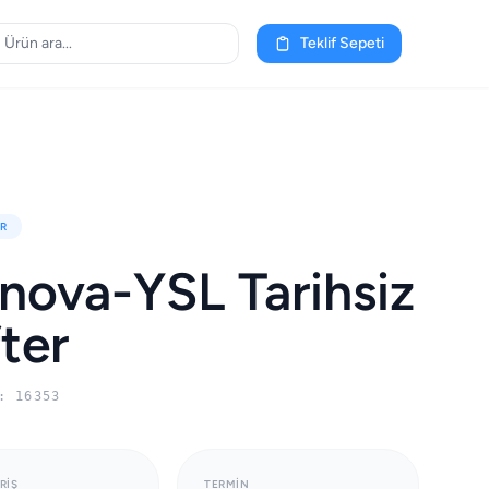
Teklif Sepeti
R
nova-YSL Tarihsiz
ter
: 16353
RIŞ
TERMIN