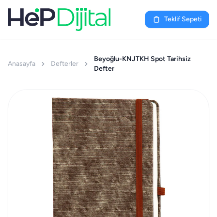
Teklif Sepeti
Beyoğlu-KNJTKH Spot Tarihsiz
Anasayfa
Defterler
Defter