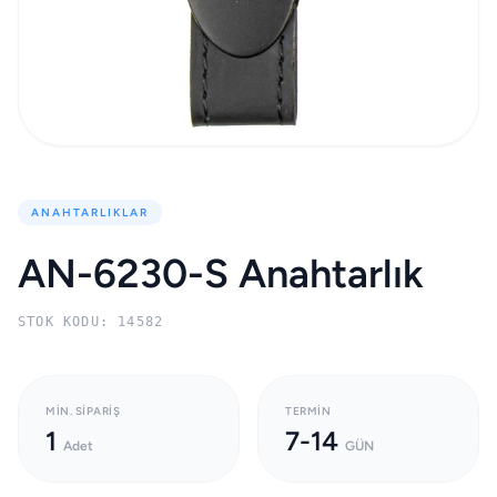
ANAHTARLIKLAR
AN-6230-S Anahtarlık
STOK KODU: 14582
MIN. SIPARIŞ
TERMIN
1
7-14
Adet
GÜN