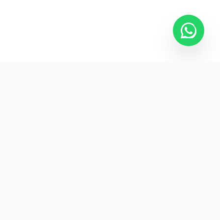
Kurumsal promosyon ürünleriyle markanızın
görünürlüğünü artırın.
HIZLI BAĞLANTILAR
Kategoriler