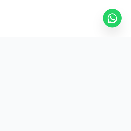
Kurumsal promosyon ürünleriyle markanızın
görünürlüğünü artırın.
HIZLI BAĞLANTILAR
Kategoriler