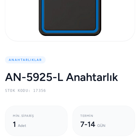
ANAHTARLIKLAR
AN-5925-L Anahtarlık
STOK KODU: 17356
MIN. SIPARIŞ
TERMIN
1
7-14
Adet
GÜN