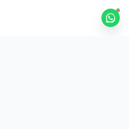
Kurumsal promosyon ürünleriyle markanızın
görünürlüğünü artırın.
HIZLI BAĞLANTILAR
Kategoriler