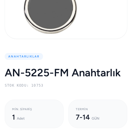
ANAHTARLIKLAR
AN-5225-FM Anahtarlık
STOK KODU: 10753
MIN. SIPARIŞ
TERMIN
1
7-14
Adet
GÜN