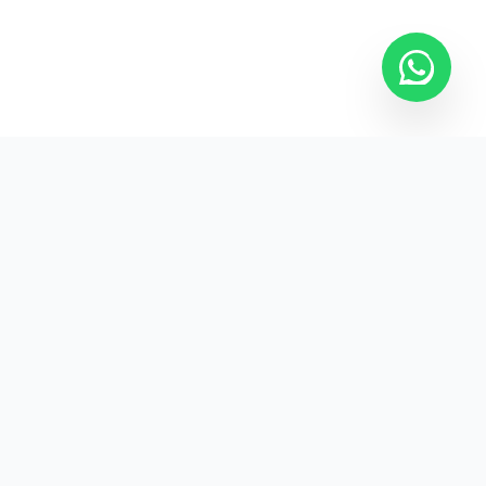
Kurumsal promosyon ürünleriyle markanızın
görünürlüğünü artırın.
HIZLI BAĞLANTILAR
Kategoriler