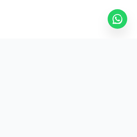
Kurumsal promosyon ürünleriyle markanızın
görünürlüğünü artırın.
HIZLI BAĞLANTILAR
Kategoriler