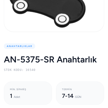
ANAHTARLIKLAR
AN-5375-SR Anahtarlık
STOK KODU: 16540
MIN. SIPARIŞ
TERMIN
1
7-14
Adet
GÜN