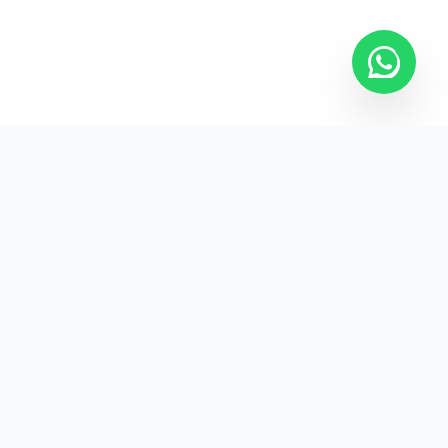
Kurumsal promosyon ürünleriyle markanızın
görünürlüğünü artırın.
HIZLI BAĞLANTILAR
Kategoriler