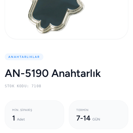
ANAHTARLIKLAR
AN-5190 Anahtarlık
STOK KODU: 7108
MIN. SIPARIŞ
TERMIN
1
7-14
Adet
GÜN