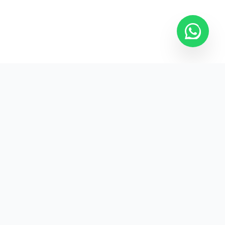
Kurumsal promosyon ürünleriyle markanızın
görünürlüğünü artırın.
HIZLI BAĞLANTILAR
Kategoriler