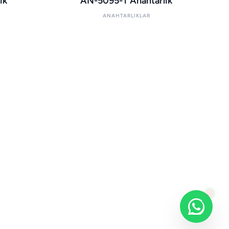
ık
AN-5095-T Anahtarlık
ANAHTARLIKLAR