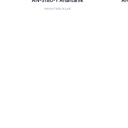
AN-5180-Y Anahtarlık
AN
ANAHTARLIKLAR