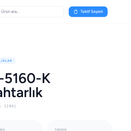
Teklif Sepeti
LIKLAR
-5160-K
htarlık
: 12841
RIŞ
TERMIN