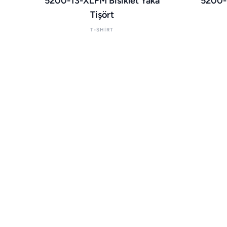
5200-13-XLFM Bisiklet Yaka
5200-1
Tişört
T-SHIRT