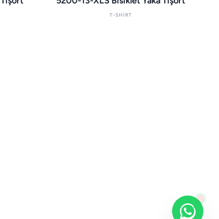
Tişört
5200-13-XLS Bisiklet Yaka Tişört
T-SHIRT