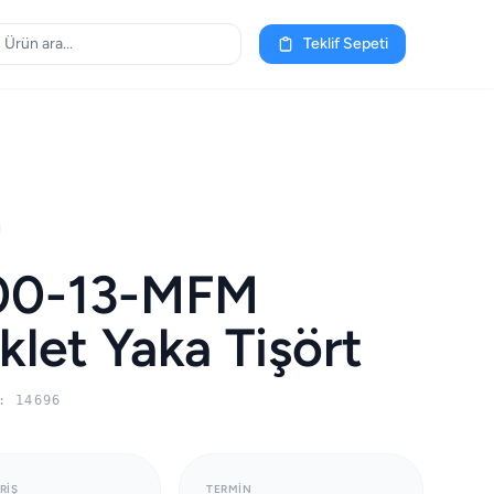
Teklif Sepeti
00-13-MFM
iklet Yaka Tişört
: 14696
RIŞ
TERMIN