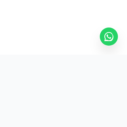
Kurumsal promosyon ürünleriyle markanızın
görünürlüğünü artırın.