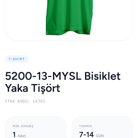
T-SHIRT
5200-13-MYSL Bisiklet
Yaka Tişört
STOK KODU: 14701
MIN. SIPARIŞ
TERMIN
1
7-14
Adet
GÜN