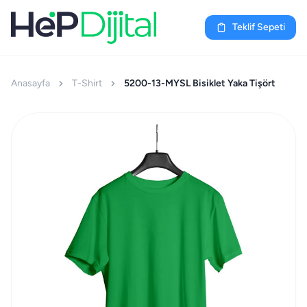
Teklif Sepeti
Anasayfa
T-Shirt
5200-13-MYSL Bisiklet Yaka Tişört