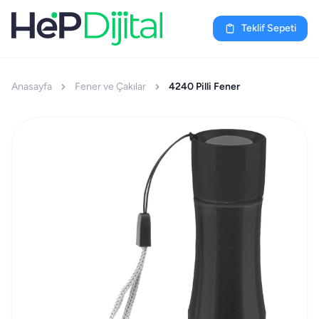
Teklif Sepeti
Anasayfa
Fener ve Çakılar
4240 Pilli Fener