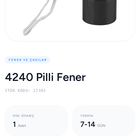
FENER VE ÇAKILAR
4240 Pilli Fener
STOK KODU: 17302
MIN. SIPARIŞ
TERMIN
1
7-14
Adet
GÜN