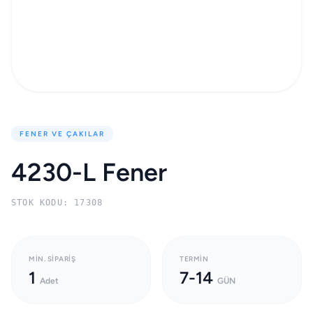
FENER VE ÇAKILAR
4230-L Fener
STOK KODU: 17308
MIN. SIPARIŞ
TERMIN
1
7-14
Adet
GÜN