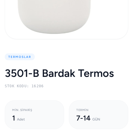
TERMOSLAR
3501-B Bardak Termos
STOK KODU: 16206
MIN. SIPARIŞ
TERMIN
1
7-14
Adet
GÜN