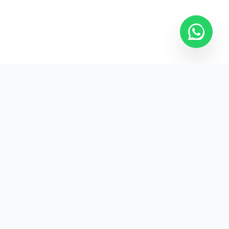
Kurumsal promosyon ürünleriyle markanızın
görünürlüğünü artırın.
HIZLI BAĞLANTILAR
Kategoriler