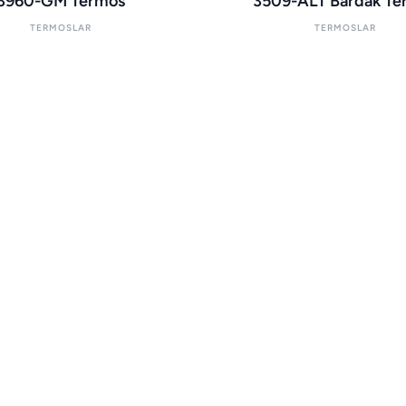
3960-GM Termos
3509-ALT Bardak Te
TERMOSLAR
TERMOSLAR