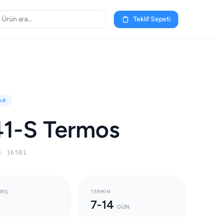
Teklif Sepeti
AR
1-S Termos
: 16581
RIŞ
TERMIN
7-14
GÜN