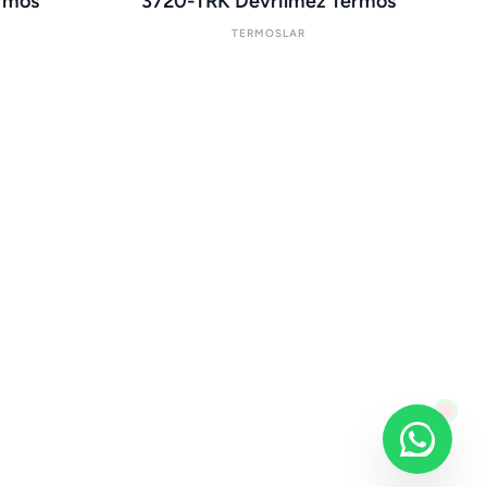
rmos
3720-TRK Devrilmez Termos
TERMOSLAR