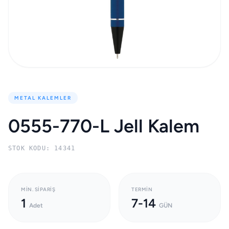
METAL KALEMLER
0555-770-L Jell Kalem
STOK KODU: 14341
MIN. SIPARIŞ
TERMIN
1
7-14
Adet
GÜN