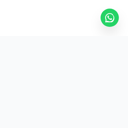
Kurumsal promosyon ürünleriyle markanızın
görünürlüğünü artırın.
HIZLI BAĞLANTILAR
Kategoriler