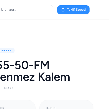
Teklif Sepeti
LEMLER
55-50-FM
kenmez Kalem
: 16493
RIŞ
TERMIN