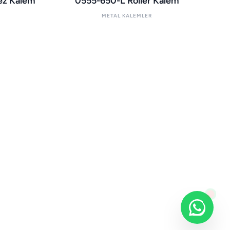
ez Kalem
0555-650-L Roller Kalem
METAL KALEMLER