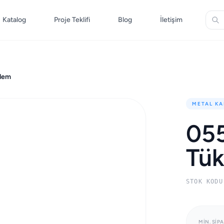
Katalog
Proje Teklifi
Blog
İletişim
lem
METAL KA
05
Tü
STOK KODU
MIN. SIPA