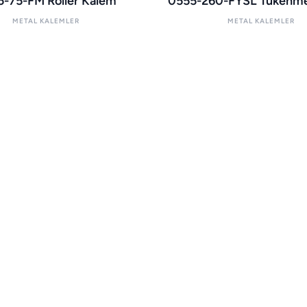
-75-FM Roller Kalem
0555-260-FYSL Tükenm
METAL KALEMLER
METAL KALEMLER