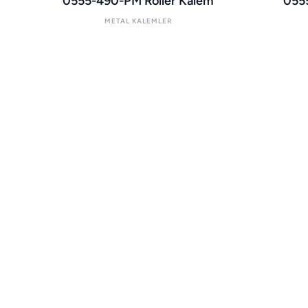
0555-490-PM Roller Kalem
0555
METAL KALEMLER