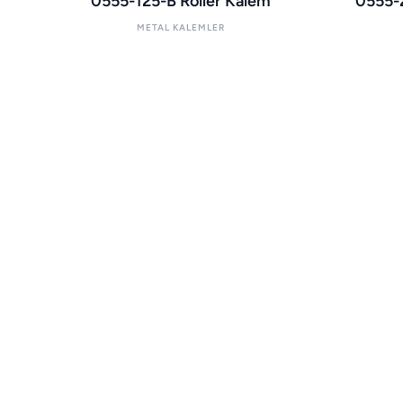
0555-125-B Roller Kalem
0555-
METAL KALEMLER