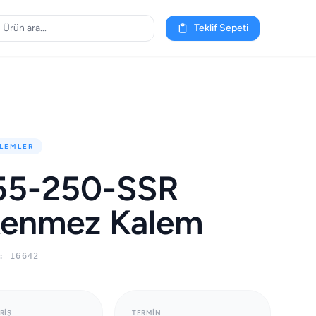
Teklif Sepeti
LEMLER
55-250-SSR
kenmez Kalem
: 16642
RIŞ
TERMIN