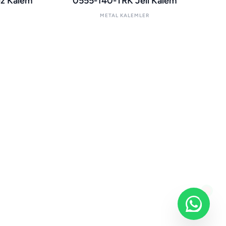
z Kalem
0555-140-TRK Jell Kalem
METAL KALEMLER