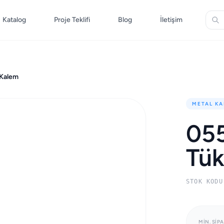
Katalog
Proje Teklifi
Blog
İletişim
Kalem
METAL KA
05
Tü
STOK KODU
MIN. SIPA