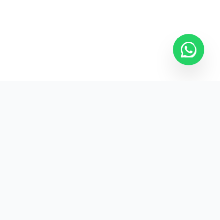
Kurumsal promosyon ürünleriyle markanızın
görünürlüğünü artırın.
HIZLI BAĞLANTILAR