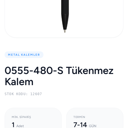
METAL KALEMLER
0555-480-S Tükenmez
Kalem
STOK KODU: 12607
MIN. SIPARIŞ
TERMIN
1
7-14
Adet
GÜN