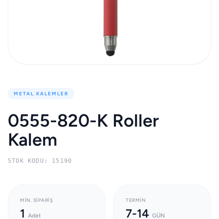
METAL KALEMLER
0555-820-K Roller
Kalem
STOK KODU: 15190
MIN. SIPARIŞ
TERMIN
1
7-14
Adet
GÜN