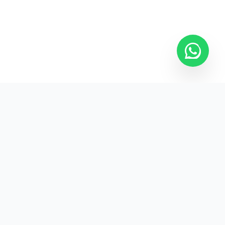
Kurumsal promosyon ürünleriyle markanızın
görünürlüğünü artırın.
HIZLI BAĞLANTILAR