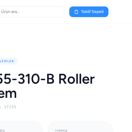
Teklif Sepeti
LEMLER
5-310-B Roller
lem
: 17233
RIŞ
TERMIN