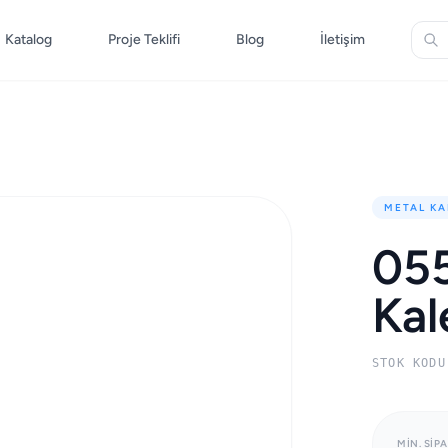
Katalog
Proje Teklifi
Blog
İletişim
METAL KA
055
Ka
STOK KODU
MIN. SIPA