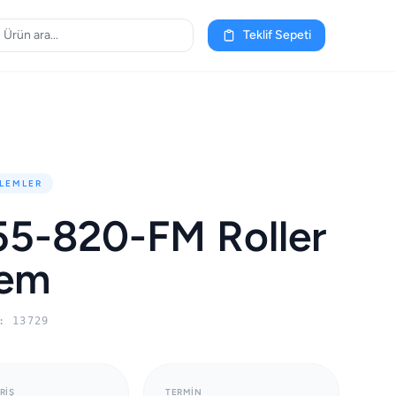
Teklif Sepeti
LEMLER
5-820-FM Roller
lem
: 13729
RIŞ
TERMIN