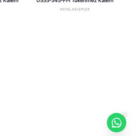
z Kalem
0555-345-FM Tükenmez Kalem
METAL KALEMLER