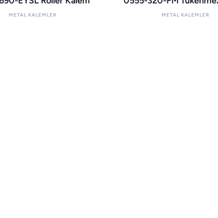
690-EYSL Roller Kalem
0555-320-FM Tükenme
METAL KALEMLER
METAL KALEMLER