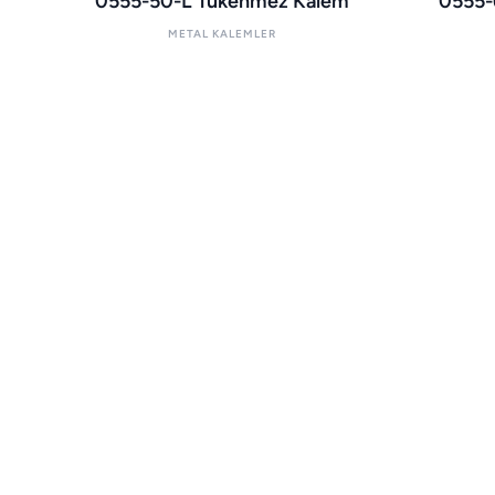
0555-50-L Tükenmez Kalem
0555-
METAL KALEMLER