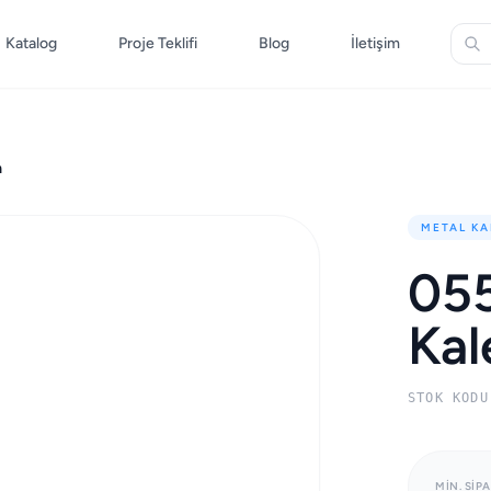
Katalog
Proje Teklifi
Blog
İletişim
m
METAL KA
055
Ka
STOK KODU
MIN. SIPA