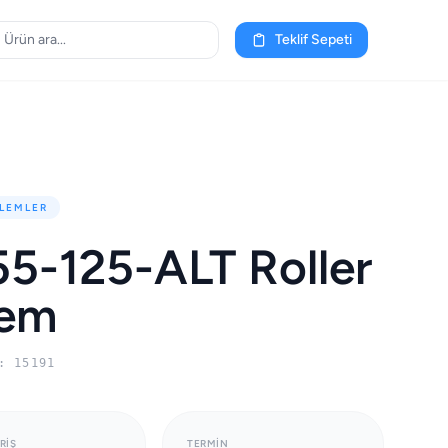
Teklif Sepeti
LEMLER
5-125-ALT Roller
lem
: 15191
RIŞ
TERMIN