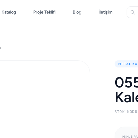
Katalog
Proje Teklifi
Blog
İletişim
m
METAL KA
055
Ka
STOK KODU
MIN. SIPA