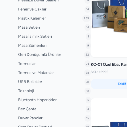
Metalize Duvar Saatleri
14
Fener ve Çakılar
14
Plastik Kalemler
259
Masa Setleri
14
Masa İsimlik Setleri
3
Masa Sümenleri
9
Geri Dönüşümlü Ürünler
22
Termoslar
73
KC-01 Özel Ebat Ka
SKU: 12995
Termos ve Mataralar
38
USB Bellekler
33
Teklif
Teknoloji
18
Bluetooth Hoparlörler
5
Bez Çanta
4
Duvar Panoları
15