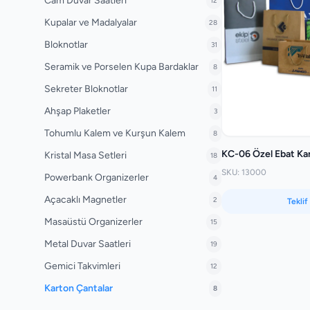
Cam Duvar Saatleri
12
Kupalar ve Madalyalar
28
Bloknotlar
31
Seramik ve Porselen Kupa Bardaklar
8
Sekreter Bloknotlar
11
Ahşap Plaketler
3
Tohumlu Kalem ve Kurşun Kalem
8
KC-06 Özel Ebat Ka
Kristal Masa Setleri
18
SKU: 13000
Powerbank Organizerler
4
Açacaklı Magnetler
2
Teklif
Masaüstü Organizerler
15
Metal Duvar Saatleri
19
Gemici Takvimleri
12
Karton Çantalar
8