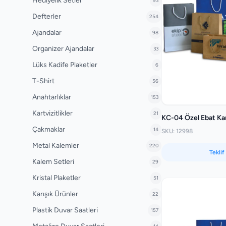
Hediyelik Setler
93
Defterler
254
Ajandalar
98
Organizer Ajandalar
33
Lüks Kadife Plaketler
6
T-Shirt
56
Anahtarlıklar
153
Kartvizitlikler
21
KC-04 Özel Ebat Ka
Çakmaklar
14
SKU: 12998
Metal Kalemler
220
Teklif
Kalem Setleri
29
Kristal Plaketler
51
Karışık Ürünler
22
Plastik Duvar Saatleri
157