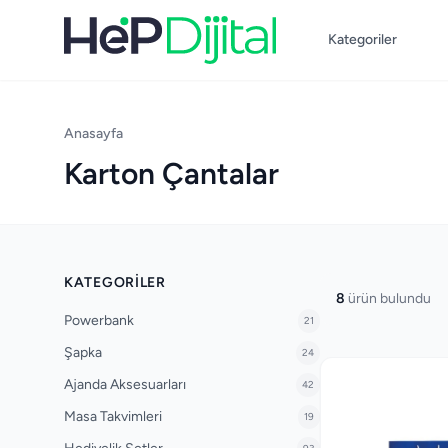
Kategoriler
Anasayfa
Karton Çantalar
KATEGORILER
8
ürün bulundu
Powerbank
21
Şapka
24
Ajanda Aksesuarları
42
Masa Takvimleri
19