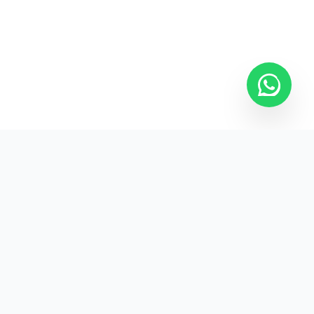
Kurumsal promosyon ürünleriyle markanızın
görünürlüğünü artırın.