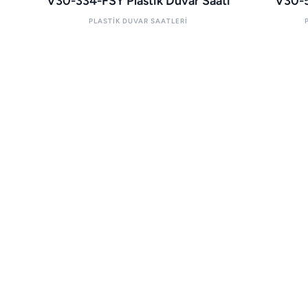
V30-334-FSY Plastik Duvar Saati
V30-5
PLASTIK DUVAR SAATLERI