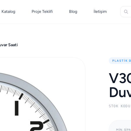
Katalog
Proje Teklifi
Blog
İletişim
uvar Saati
PLASTIK 
V30
Duv
STOK KODU
MIN. SIPA