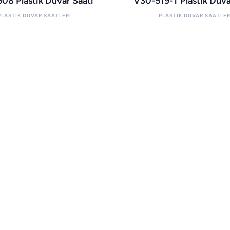
08 Plastik Duvar Saati
V30-519-T Plastik Duva
PLASTIK DUVAR SAATLERI
PLASTIK DUVAR SAATLER