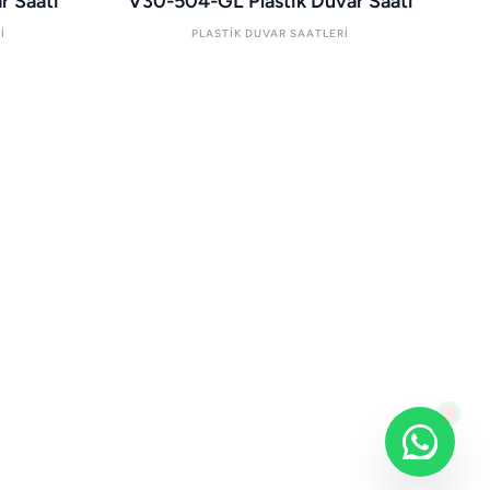
r Saati
V30-504-GL Plastik Duvar Saati
I
PLASTIK DUVAR SAATLERI