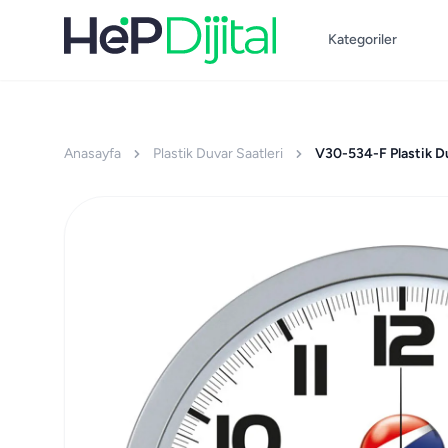
Kategoriler
Anasayfa
Plastik Duvar Saatleri
V30-534-F Plastik D