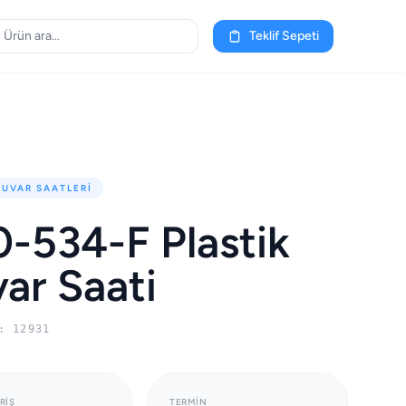
Teklif Sepeti
DUVAR SAATLERI
-534-F Plastik
ar Saati
: 12931
RIŞ
TERMIN