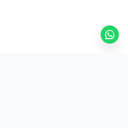
Kurumsal promosyon ürünleriyle markanızın
görünürlüğünü artırın.