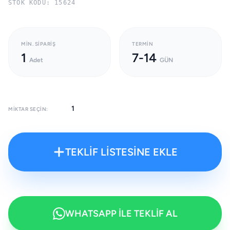
STOK KODU: 15624
MIN. SIPARIŞ
TERMIN
1
7-14
Adet
GÜN
MIKTAR SEÇIN:
TEKLİF LİSTESİNE EKLE
WHATSAPP İLE TEKLİF AL