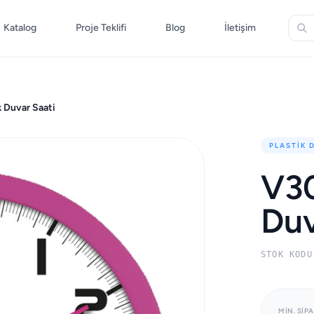
Katalog
Proje Teklifi
Blog
İletişim
 Duvar Saati
PLASTIK 
V30
Duv
STOK KODU
MIN. SIPA