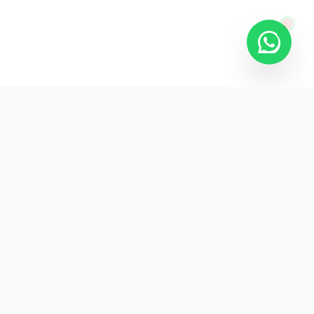
KURUMSAL
KVKK Aydınlatma
Gizlilik Politikası
İade ve Teslimat
İletişim