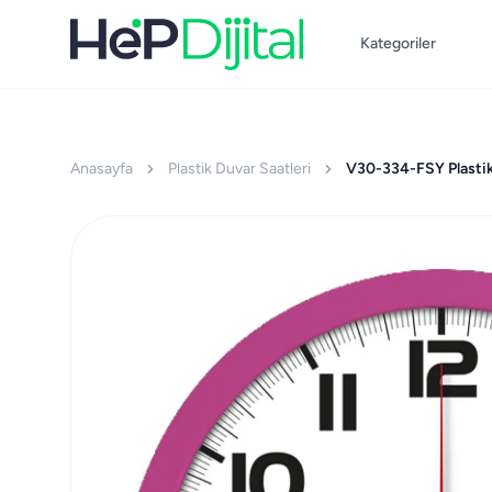
Kategoriler
Anasayfa
Plastik Duvar Saatleri
V30-334-FSY Plastik